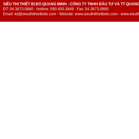
SIÊU THỊ THIẾT BỊ ĐO QUANG MINH - CÔNG TY TNHH ĐẦU TƯ VÀ TT QUAN
ĐT: 04.3873.0880 - Hotline: 090.400.3848 - Fax: 04.3873.0880
Email: kd@sieuthithietbido.com - Website: www.sieuthithietbido.com - www.sieuth