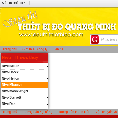
Siêu thị thiết bị đo
Trang chủ
Giới thiệu công ty
Liên hệ
Nivo - Thước thủy
Nivo Bosch
Nivo Horex
Nivo Helios
Nivo Mitutoyo
Nivo Moorewright
Nivo Starrett
Nivo Rsk
Trang chủ
Hướng dẫn đặt hàng
Hướng dẫn thanh toán
Vận chuyển và 